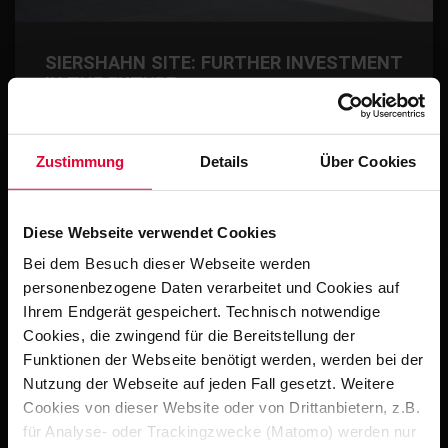
SIERSHAHN SITE: FURTHER INVESTMENT
IN THE FUTURE
With an investment of €3 million in a state-of-the-art
production hall, the medium-sized Steuler Group (Höhr-
Zustimmung
Details
Über Cookies
Grenzhausen) has set another milestone in…
February 2026
Diese Webseite verwendet Cookies
Bei dem Besuch dieser Webseite werden
personenbezogene Daten verarbeitet und Cookies auf
Ihrem Endgerät gespeichert. Technisch notwendige
Cookies, die zwingend für die Bereitstellung der
Funktionen der Webseite benötigt werden, werden bei der
Nutzung der Webseite auf jeden Fall gesetzt. Weitere
Cookies von dieser Website oder von Drittanbietern, z.B.
für Analyse- oder Trackingzwecke (Matomo) werden nur