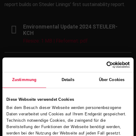
report builds on Steuler Linings' first sustainability report.
Environmental Update 2024 STEULER-
KCH
Filesize: 1 MB | Fileformat: pdf
Sustainability Report 2023 Steuler Group
Filesize: 1 MB | Fileformat: pdf
Zustimmung
Details
Über Cookies
Sustainability Report 2021 Steuler
Diese Webseite verwendet Cookies
Linings
Bei dem Besuch dieser Webseite werden personenbezogene
Filesize: 4 MB | Fileformat: pdf
Daten verarbeitet und Cookies auf Ihrem Endgerät gespeichert.
Technisch notwendige Cookies, die zwingend für die
Bereitstellung der Funktionen der Webseite benötigt werden,
werden bei der Nutzung der Webseite auf jeden Fall gesetzt.