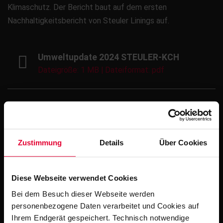
Klimaschutz. Der Bericht baut auf dem ersten
Nachhaltigkeitsbericht von Steuler Linings auf.
Umweltupdate 2024 STEULER-KCH
Dateigröße: 1 MB | Dateiformat: pdf
Nachhaltigkeitsbericht 2023 Steuler-
Gruppe
Dateigröße: 1 MB | Dateiformat: pdf
Zustimmung
Details
Über Cookies
Nachhaltigkeitsbericht 2021 Steuler
Diese Webseite verwendet Cookies
Linings
Bei dem Besuch dieser Webseite werden
Dateigröße: 4 MB | Dateiformat: pdf
personenbezogene Daten verarbeitet und Cookies auf
Ihrem Endgerät gespeichert. Technisch notwendige