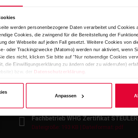
DIBt Allgemeine bauaufsichtliche Z
2028
Cookies
Dateigröße: 6 MB | Dateiformat: pdf
eite werden personenbezogene Daten verarbeitet und Cookies 
ndige Cookies, die zwingend für die Bereitstellung der Funktion
ng der Webseite auf jeden Fall gesetzt. Weitere Cookies von d
ISO14001 Zertifikat STEULER-KCH Ma
lyse- oder Trackingzwecke (Matomo) werden nur aktiviert, wenn Si
ie dies nicht, klicken Sie bitte auf "Nur notwendige Cookies ve
Dateigröße: 369 KB | Dateiformat: pdf
it, die Einwilligungserklärung zu ändern oder zu widerrufen) er
bsite) bzw. der
Datenschutzerklärung
.
ISO50001 Zertifikat für STEULER-KC
ies
Dateigröße: 282 KB | Dateiformat: pdf
Anpassen
A
Fachbetrieb WHG Zertifikat STEULE
Dateigröße: 193 KB | Dateiformat: pdf