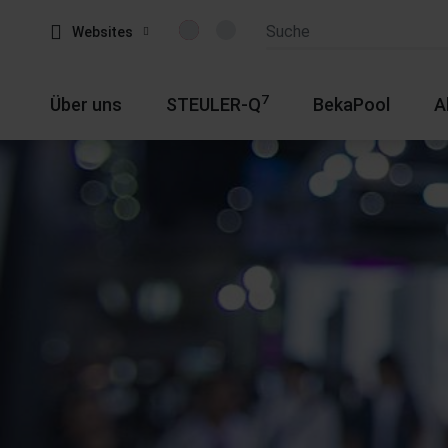
Websites
7
Über uns
STEULER-Q
BekaPool
A