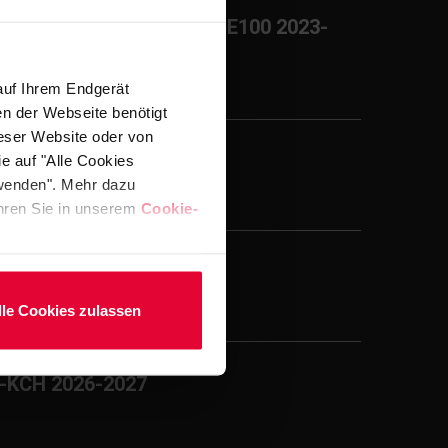
ulassung für BEKAPLAST PE100 2023-
auf Ihrem Endgerät
en der Webseite benötigt
ieser Website oder von
terials 2024-2027
e auf "Alle Cookies
rwenden". Mehr dazu
fahren Sie in unserem
Cookie-
H Materials 2024-2027
lle Cookies zulassen
R-KCH 2026-2027