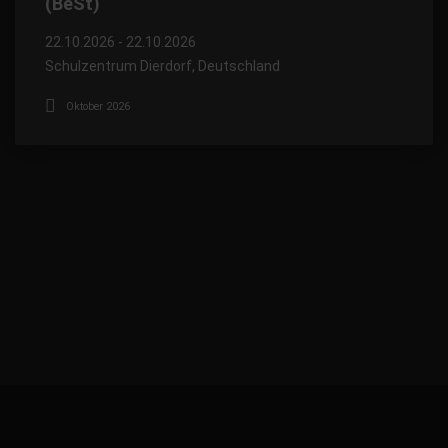
(BeSt)
22.10.2026 - 22.10.2026
Schulzentrum Dierdorf, Deutschland
Oktober 2026