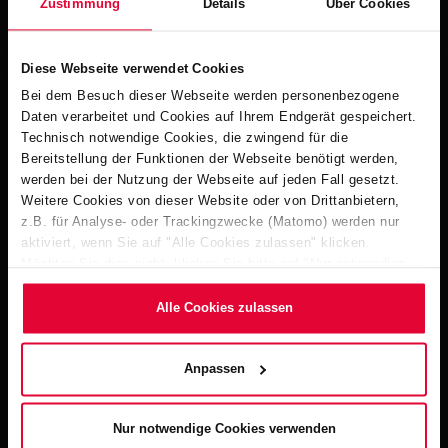
Zustimmung
Details
Über Cookies
September 2026
Diese Webseite verwendet Cookies
Bei dem Besuch dieser Webseite werden personenbezogene
Daten verarbeitet und Cookies auf Ihrem Endgerät gespeichert.
Technisch notwendige Cookies, die zwingend für die
Bereitstellung der Funktionen der Webseite benötigt werden,
werden bei der Nutzung der Webseite auf jeden Fall gesetzt.
Weitere Cookies von dieser Website oder von Drittanbietern,
z.B. für Analyse- oder Trackingzwecke (Matomo) werden nur
aktiviert, wenn Sie auf "Alle Cookies zulassen" klicken.
Möchten Sie dies nicht, klicken Sie bitte auf "Nur notwendige
Cookies verwenden". Mehr dazu (einschließlich der Möglichkeit,
die Einwilligungserklärung zu ändern oder zu widerrufen)
Alle Cookies zulassen
erfahren Sie in unserem
Cookie-Hinweis
(Link im Fuß der
Website) bzw. der
Datenschutzerklärung
.
Anpassen
interbad
Nur notwendige Cookies verwenden
06.10.2026 - 08.10.2026