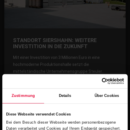
STANDORT SIERSHAHN: WEITERE
INVESTITION IN DIE ZUKUNFT
Mit einer Investition von 3 Millionen Euro in eine
hochmoderne Produktionshalle setzt die
mittelständische Unternehmensgruppe Steuler…
Februar 2026
Zustimmung
Details
Über Cookies
Diese Webseite verwendet Cookies
Bei dem Besuch dieser Webseite werden personenbezogene
Daten verarbeitet und Cookies auf Ihrem Endgerät gespeichert.