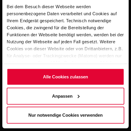
Bei dem Besuch dieser Webseite werden
personenbezogene Daten verarbeitet und Cookies auf
Ihrem Endgerät gespeichert. Technisch notwendige
Cookies, die zwingend für die Bereitstellung der
Funktionen der Webseite benötigt werden, werden bei der
Nutzung der Webseite auf jeden Fall gesetzt. Weitere
Cookies von dieser Website oder von Drittanbietern, z.B.
für Analyse- oder Trackingzwecke (Matomo) werden nur
aktiviert, wenn Sie auf "Alle Cookies zulassen" klicken.
Möchten Sie dies nicht, klicken Sie bitte auf "Nur
notwendige Cookies verwenden". Mehr dazu
Alle Cookies zulassen
(einschließlich der Möglichkeit, die Einwilligungserklärung
zu ändern oder zu widerrufen) erfahren Sie in
Anpassen
unserem
Cookie-Hinweis
(Link im Fuß der Website)
bzw. der
Datenschutzerklärung
.
Nur notwendige Cookies verwenden