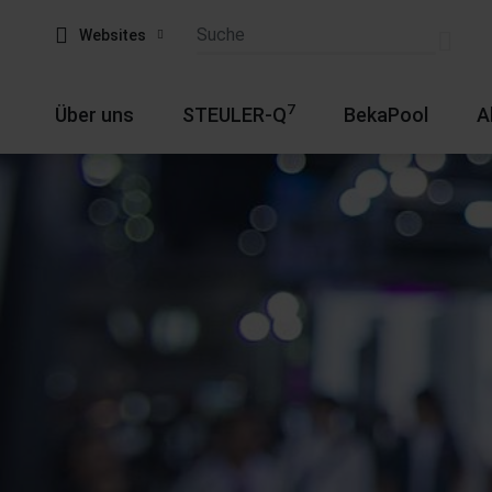
Websites
7
Über uns
STEULER-Q
BekaPool
A