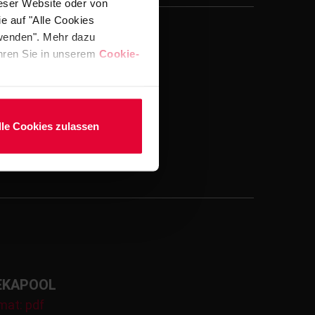
ieser Website oder von
e auf "Alle Cookies
rwenden". Mehr dazu
fahren Sie in unserem
Cookie-
BEKAPOOL
mat: pdf
lle Cookies zulassen
BEKAPOOL
mat: pdf