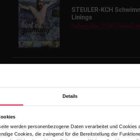
STEULER-KCH Schwimmbad
Linings
Dateigröße: 2 MB | Dateifor
Neues Beckensystem BE
Details
Dateigröße: 980 KB | Dateif
Cookies
eite werden personenbezogene Daten verarbeitet und Cookies 
ndige Cookies, die zwingend für die Bereitstellung der Funktion