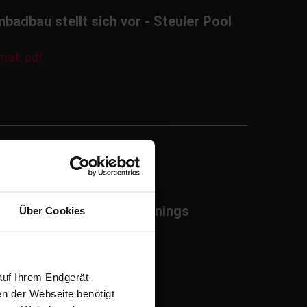
bau stellt sich vor - Steuler Pool
mat: pdf
KAPOOL Steuler Pool Linings
Über Cookies
ormat: pdf
auf Ihrem Endgerät
en der Webseite benötigt