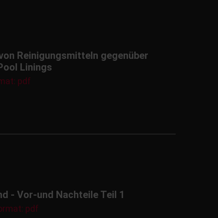
t von Reinigungsmitteln gegenüber
Pool Linings
mat: pdf
 - Vor-und Nachteile Teil 1
ormat: pdf