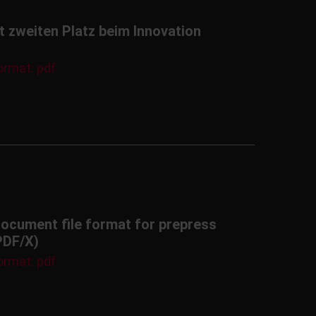
 zweiten Platz beim Innovation
ormat: pdf
document file format for prepress
PDF/X)
ormat: pdf