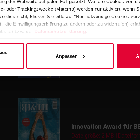
ng der Webseite auf jeden Fall gesetzt. Weitere Cookies von d
lyse- oder Trackingzwecke (Matomo) werden nur aktiviert, wenn Si
ie dies nicht, klicken Sie bitte auf "Nur notwendige Cookies ve
it, die Einwilligungserklärung zu ändern oder zu widerrufen) er
bsite) bzw. der
Datenschutzerklärung
.
Innovation Award für 
Dateigröße: 2 MB | Dateifor
ies
Anpassen
A
Innovation Award für 
Dateigröße: 2 MB | Dateifor