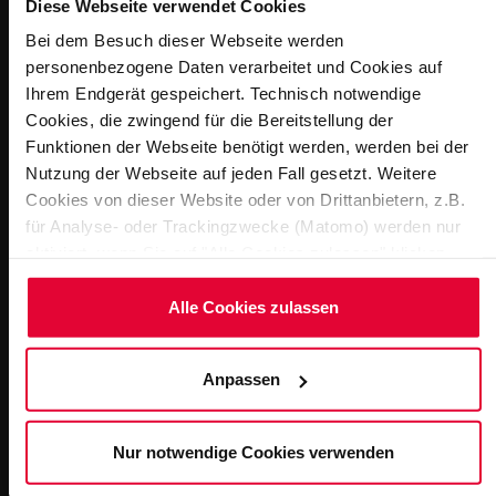
Diese Webseite verwendet Cookies
Bei dem Besuch dieser Webseite werden
personenbezogene Daten verarbeitet und Cookies auf
Ihrem Endgerät gespeichert. Technisch notwendige
Cookies, die zwingend für die Bereitstellung der
Funktionen der Webseite benötigt werden, werden bei der
Nutzung der Webseite auf jeden Fall gesetzt. Weitere
Robust.
Unempfindlich gegenüber Frost, Chlor, Sole und
Cookies von dieser Website oder von Drittanbietern, z.B.
Vandalismus.
für Analyse- oder Trackingzwecke (Matomo) werden nur
aktiviert, wenn Sie auf "Alle Cookies zulassen" klicken.
Möchten Sie dies nicht, klicken Sie bitte auf "Nur
notwendige Cookies verwenden". Mehr dazu
Alle Cookies zulassen
(einschließlich der Möglichkeit, die Einwilligungserklärung
zu ändern oder zu widerrufen) erfahren Sie in
Anpassen
unserem
Cookie-Hinweis
(Link im Fuß der Website) bzw.
der
Datenschutzerklärung
.
Nur notwendige Cookies verwenden
Planbar.
Wenige Schnittstellen, transparente Kosten und