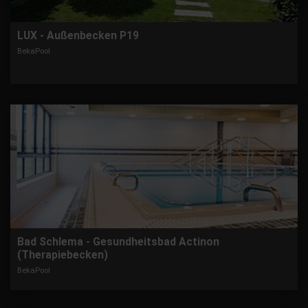
LUX - Außenbecken P19
BekaPool
Bad Schlema - Gesundheitsbad Actinon
(Therapiebecken)
BekaPool