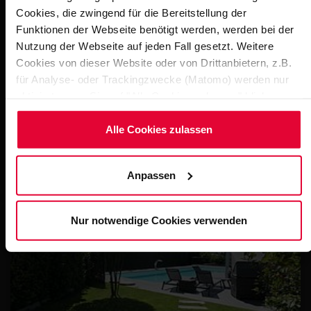
Cookies, die zwingend für die Bereitstellung der
Funktionen der Webseite benötigt werden, werden bei der
Nutzung der Webseite auf jeden Fall gesetzt. Weitere
Cookies von dieser Website oder von Drittanbietern, z.B.
für Analyse- oder Trackingzwecke (Matomo) werden nur
aktiviert, wenn Sie auf "Alle Cookies zulassen" klicken.
Möchten Sie dies nicht, klicken Sie bitte auf "Nur
notwendige Cookies verwenden". Mehr dazu
Alle Cookies zulassen
Osnabrück - Nettebad
(einschließlich der Möglichkeit, die Einwilligungserklärung
BekaPool
zu ändern oder zu widerrufen) erfahren Sie in
Anpassen
unserem
Cookie-Hinweis
(Link im Fuß der Website) bzw.
der
Datenschutzerklärung
.
Nur notwendige Cookies verwenden