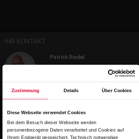
IHR KONTAKT
Patrick Riedel
Projektleiter
+49 2623 600-197
patrick.riedel@steuler.de
Zustimmung
Details
Über Cookies
Diese Webseite verwendet Cookies
Bei dem Besuch dieser Webseite werden
Weitere Impressionen
personenbezogene Daten verarbeitet und Cookies auf
Ihrem Endgerät gespeichert. Technisch notwendige