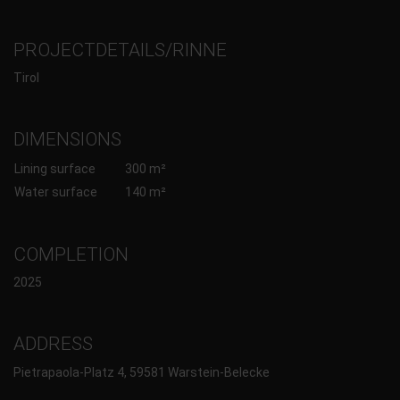
PROJECTDETAILS/RINNE
Tirol
DIMENSIONS
Lining surface
300 m²
Water surface
140 m²
COMPLETION
2025
ADDRESS
Pietrapaola-Platz 4, 59581 Warstein-Belecke