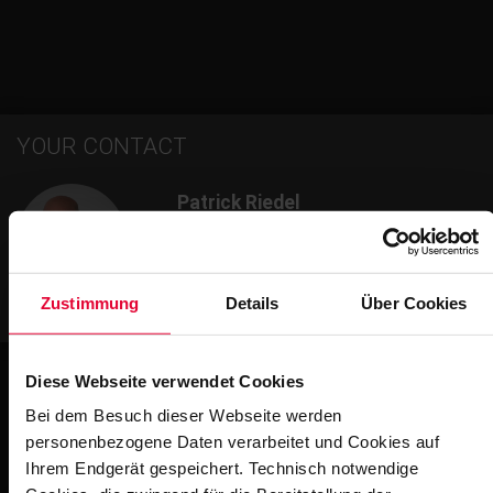
YOUR CONTACT
Patrick Riedel
Project manager
+49 2623 600-197
patrick.riedel@steuler.de
Zustimmung
Details
Über Cookies
Diese Webseite verwendet Cookies
Bei dem Besuch dieser Webseite werden
personenbezogene Daten verarbeitet und Cookies auf
Impressions
Ihrem Endgerät gespeichert. Technisch notwendige