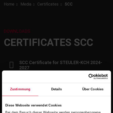
Home
Media
Certificates
SCC
DOWNLOADS
CERTIFICATES SCC
SCC Certificate for STEULER-KCH 2024-
2027
Filesize: 173 KB | Fileformat: pdf
Zustimmung
Details
Über Cookies
SCC Certificate for STEULER-KCH
International 2024-2027
Filesize: 173 KB | Fileformat: pdf
Diese Webseite verwendet Cookies
Bei dem Besuch dieser Webseite werden personenbezogene