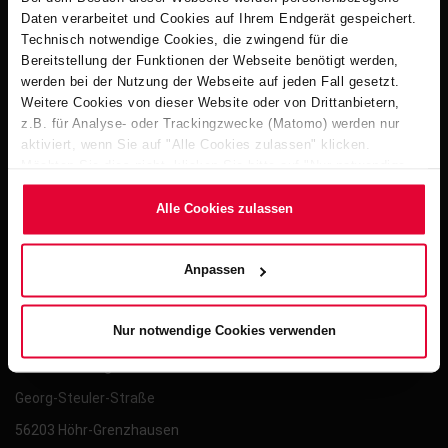
Daten verarbeitet und Cookies auf Ihrem Endgerät gespeichert.
Technisch notwendige Cookies, die zwingend für die
Bereitstellung der Funktionen der Webseite benötigt werden,
werden bei der Nutzung der Webseite auf jeden Fall gesetzt.
Weitere Cookies von dieser Website oder von Drittanbietern,
z.B. für Analyse- oder Trackingzwecke (Matomo) werden nur
aktiviert, wenn Sie auf "Alle Cookies zulassen" klicken.
Möchten Sie dies nicht, klicken Sie bitte auf "Nur notwendige
Cookies verwenden". Mehr dazu (einschließlich der Möglichkeit,
die Einwilligungserklärung zu ändern oder zu widerrufen)
Alle Cookies zulassen
erfahren Sie in unserem
Cookie-Hinweis
(Link im Fuß der
Website) bzw. der
Datenschutzerklärung
.
Anpassen
Contact
Nur notwendige Cookies verwenden
Steuler Holding GmbH
Georg-Steuler-Straße
56203 Höhr-Grenzhausen