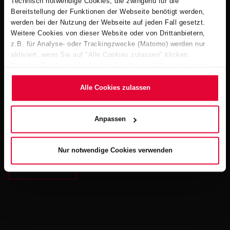
Technisch notwendige Cookies, die zwingend für die
Bereitstellung der Funktionen der Webseite benötigt werden,
werden bei der Nutzung der Webseite auf jeden Fall gesetzt.
Weitere Cookies von dieser Website oder von Drittanbietern,
z.B. für Analyse- oder Trackingzwecke (Matomo) werden nur
aktiviert, wenn Sie auf "Alle Cookies zulassen" klicken.
Möchten Sie dies nicht, klicken Sie bitte auf "Nur notwendige
Cookies verwenden". Mehr dazu (einschließlich der Möglichkeit,
die Einwilligungserklärung zu ändern oder zu widerrufen)
Alle Cookies zulassen
erfahren Sie in unserem
Cookie-Hinweis
(Link im Fuß der
Website) bzw. der
Datenschutzerklärung
.
Anpassen
Nur notwendige Cookies verwenden
ZURÜCK