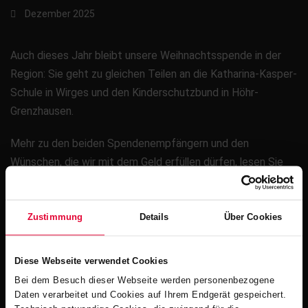
Dezember 2025
Auch dieses Jahr bleibt unsere Weihnachtsspende in der
Region: Sie geht zu gleichen Teilen an die Katharina-Kasper-
Schule in Wirges und den Kinderschutzbund in Höhr-
Grenzhausen.
Mehr zu den beiden Spendenempfängern und den
Wünschen, die wir mit dem Geld erfüllen dürfen, lesen Sie
hier
.
Zustimmung
Details
Über Cookies
Diese Webseite verwendet Cookies
Bei dem Besuch dieser Webseite werden personenbezogene
Daten verarbeitet und Cookies auf Ihrem Endgerät gespeichert.