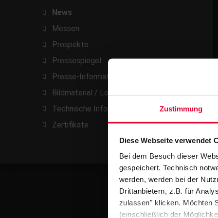
News
Messen
Prospekte
Pressespiegel
Presse-Informationen
Bildmaterial / Logos
Technische Informationen
Zustimmung
Zertifikate
Diese Webseite verwendet 
Bei dem Besuch dieser Webs
gespeichert. Technisch notwe
werden, werden bei der Nutzu
Drittanbietern, z.B. für Ana
zulassen" klicken. Möchten S
(einschließlich der Möglichke