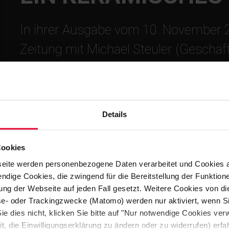
In ihrer Ausgabe vom 10. November 2
Zeitung mit Michael Steuler (Geschäf
Höhr-Grenzhausen) über keramische P
Prozessen und die Rolle von Innovati
Geschäftstätigkeit der Steuler-Gruppe
Details
November 2025
Cookies
eite werden personenbezogene Daten verarbeitet und Cookies 
ndige Cookies, die zwingend für die Bereitstellung der Funktion
ng der Webseite auf jeden Fall gesetzt. Weitere Cookies von d
lyse- oder Trackingzwecke (Matomo) werden nur aktiviert, wenn Si
ie dies nicht, klicken Sie bitte auf "Nur notwendige Cookies ve
it, die Einwilligungserklärung zu ändern oder zu widerrufen) er