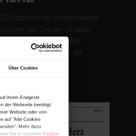
025 spricht die Westerwälder
tsführer der Steuler-Gruppe,
rodukte in industriellen
onen und Patenten für die
.
Über Cookies
auf Ihrem Endgerät
en der Webseite benötigt
ieser Website oder von
e auf "Alle Cookies
rwenden". Mehr dazu
fahren Sie in unserem
Cookie-