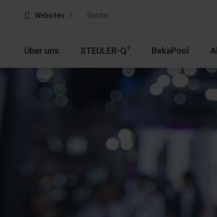
Websites
7
Über uns
STEULER-Q
BekaPool
A