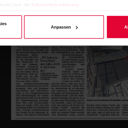
bsite) bzw. der
Datenschutzerklärung
.
ies
Anpassen
A