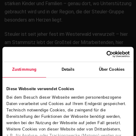
stärken Kinder und Familien – genau dort, wo Unterstützung
gebraucht wird und in der Region, die der Steuler-Gruppe
besonders am Herzen liegt.
Steuler ist seit jeher fest im Westerwald verwurzelt – hier
am Stammsitz lebt der Großteil der Mitarbeitenden, hier
übernimmt das Unternehmen Verantwortung. Mit regionalen
Projekten schafft das Familienunternehmen direkte,
spürbare Hilfe und langfristige Partnerschaften. So wird aus
Zustimmung
Details
Über Cookies
einer Spende nachhaltige Wirkung vor Ort.
Diese Webseite verwendet Cookies
Bei dem Besuch dieser Webseite werden personenbezogene
Daten verarbeitet und Cookies auf Ihrem Endgerät gespeichert.
Technisch notwendige Cookies, die zwingend für die
Bereitstellung der Funktionen der Webseite benötigt werden,
werden bei der Nutzung der Webseite auf jeden Fall gesetzt.
Weitere Cookies von dieser Website oder von Drittanbietern,
z.B. für Analyse- oder Trackingzwecke (Matomo) werden nur