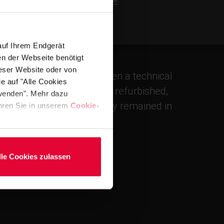
kevin.kleinmann@steuler.de
auf Ihrem Endgerät
en der Webseite benötigt
ieser Website oder von
 and wellness park was given a technical
e auf "Alle Cookies
Showers and saunas were refurbished,
rwenden". Mehr dazu
completed while the facility remained in
fahren Sie in unserem
Cookie-
lle Cookies zulassen