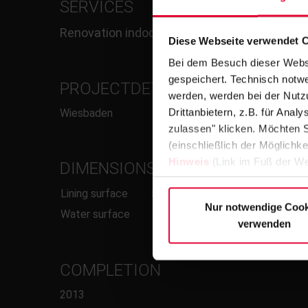
SERVICES
Renovation indoor pool
Diese Webseite verwendet 
Bei dem Besuch dieser Webs
gespeichert. Technisch notwe
PROJECTDETAILS/RINNE
werden, werden bei der Nutzu
Drittanbietern, z.B. für Ana
Wiesbaden
zulassen" klicken. Möchten S
(einschließlich der Möglichke
Hinweis
(Link im Fuß der We
DIMENSIONS
Lining surface
515 m²
Nur notwendige Cook
Water surface
155 m²
verwenden
COMPLETION
2013