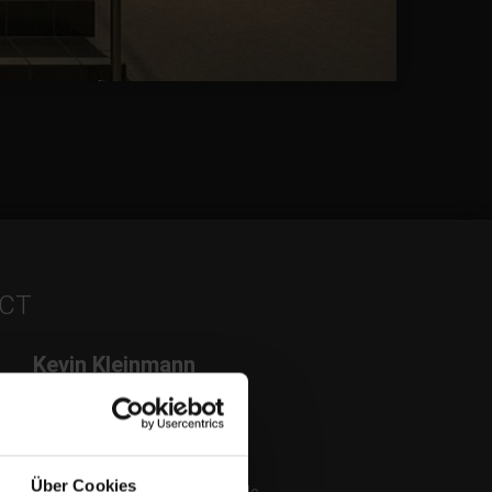
CT
Kevin Kleinmann
M.Sc.
Head of business unit
+49 2623 600-581
Über Cookies