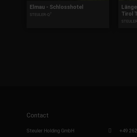
Elmau - Schlosshotel
Länge
Tirol
7
STEULER-Q
STEULE
Contact
Steuler Holding GmbH
+49 262