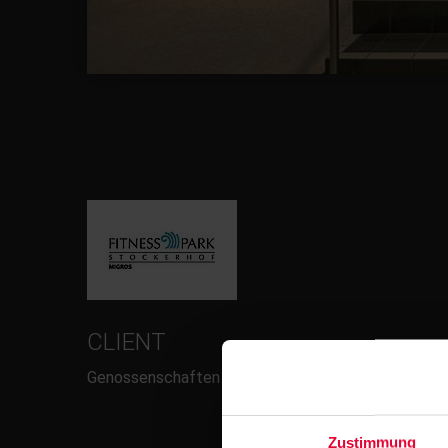
CLIENT
Genossenschaften Migros Zürich
Zustimmung