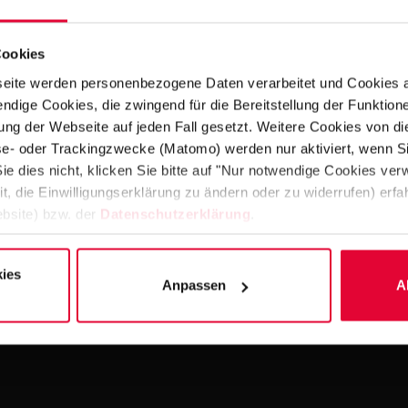
Cookies
eite werden personenbezogene Daten verarbeitet und Cookies 
ndige Cookies, die zwingend für die Bereitstellung der Funktion
ng der Webseite auf jeden Fall gesetzt. Weitere Cookies von d
In 2012/13, the fitness
lyse- oder Trackingzwecke (Matomo) werden nur aktiviert, wenn Si
and visual make-over. 
ie dies nicht, klicken Sie bitte auf "Nur notwendige Cookies ve
and pool modifications 
it, die Einwilligungserklärung zu ändern oder zu widerrufen) er
bsite) bzw. der
Datenschutzerklärung
.
operation.
ies
Anpassen
A