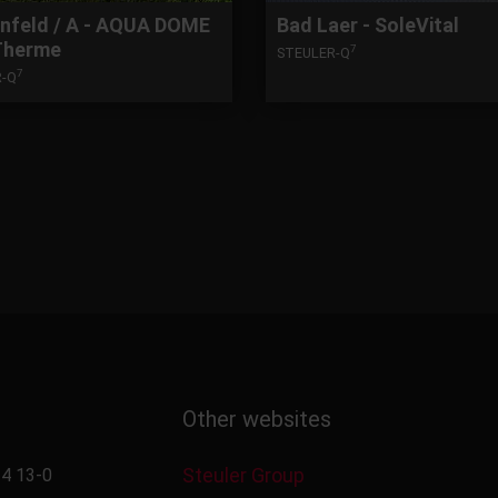
nfeld / A - AQUA DOME
Bad Laer - SoleVital
 Therme
7
STEULER-Q
7
R-Q
Other websites
Steuler Group
4 13-0