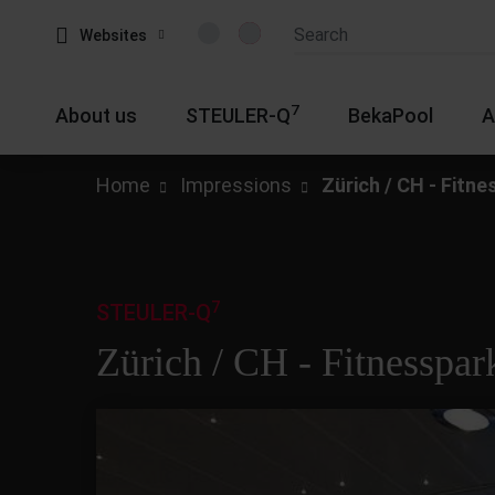
Websites
7
About us
STEULER-Q
BekaPool
A
Home
Impressions
Zürich / CH - Fitn
7
STEULER-Q
Zürich / CH - Fitnesspar