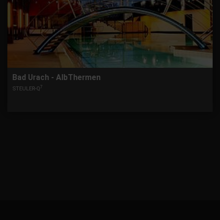
Bad Urach - AlbThermen
7
STEULER-Q