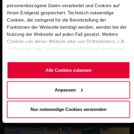
personenbezogene Daten verarbeitet und Cookies auf
Ihrem Endgerät gespeichert. Technisch notwendige
Cookies, die zwingend für die Bereitstellung der
Impressions
Funktionen der Webseite benötigt werden, werden bei der
Nutzung der Webseite auf jeden Fall gesetzt. Weitere
Cookies von dieser Website oder von Drittanbietern, z.B.
für Analyse- oder Trackingzwecke (Matomo) werden nur
aktiviert, wenn Sie auf "Alle Cookies zulassen" klicken.
Möchten Sie dies nicht, klicken Sie bitte auf "Nur
notwendige Cookies verwenden". Mehr dazu
Alle Cookies zulassen
(einschließlich der Möglichkeit, die Einwilligungserklärung
zu ändern oder zu widerrufen) erfahren Sie in
Anpassen
unserem
Cookie-Hinweis
(Link im Fuß der Website) bzw.
Elmau - Schlosshotel
der
Datenschutzerklärung
.
7
STEULER-Q
Nur notwendige Cookies verwenden