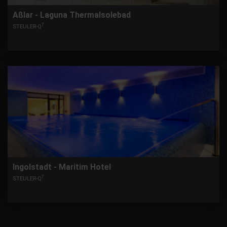
Aßlar - Laguna Thermalsolebad
7
STEULER-Q
Ingolstadt - Maritim Hotel
7
STEULER-Q