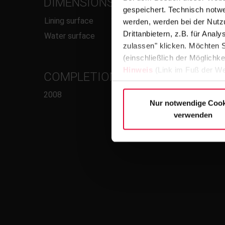
DIMENSIONS
gespeichert. Technisch notwe
Lining surface
130 m²
werden, werden bei der Nutzu
Drittanbietern, z.B. für Ana
Water surface
60 m²
zulassen" klicken. Möchten S
(einschließlich der Möglichke
Hinweis
(Link im Fuß der We
COMPLETION
2008
Nur notwendige Cook
verwenden