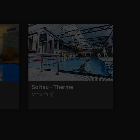
Soltau - Therme
7
STEULER-Q