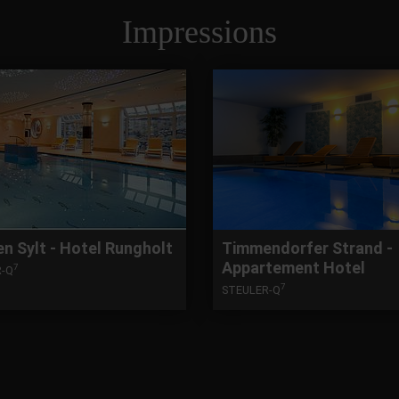
Impressions
n Sylt - Hotel Rungholt
Timmendorfer Strand -
Appartement Hotel
7
R-Q
7
STEULER-Q