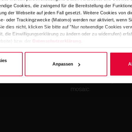
ndige Cookies, die zwingend für die Bereitstellung der Funktion
ng der Webseite auf jeden Fall gesetzt. Weitere Cookies von d
lyse- oder Trackingzwecke (Matomo) werden nur aktiviert, wenn Si
ie dies nicht, klicken Sie bitte auf "Nur notwendige Cookies ve
it, die Einwilligungserklärung zu ändern oder zu widerrufen) er
bsite) bzw. der
Datenschutzerklärung
.
The pool in the grounds 
The Steuler technicians
ies
and concreting work. 
Anpassen
A
was then installed. Oth
included forming the st
mosaic.