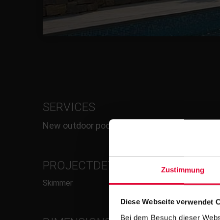
SERVICES
New outdoor pool
PROJECTDETAILS/RINNE
Zustimmung
Skimmer
Diese Webseite verwendet 
Bei dem Besuch dieser Webs