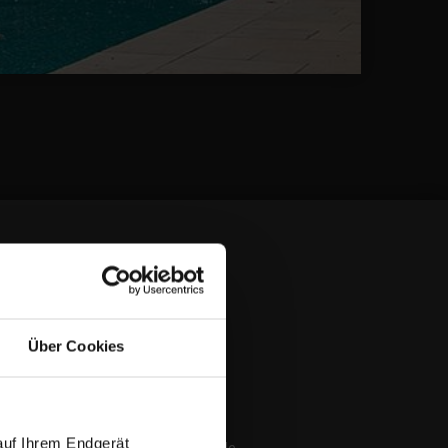
CT
Kevin Kleinmann
Über Cookies
M.Sc.
Head of business unit
+49 2623 600-581
auf Ihrem Endgerät