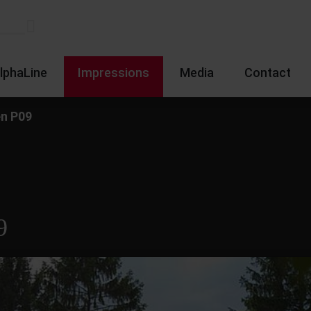
lphaLine
Impressions
Media
Contact
n P09
9