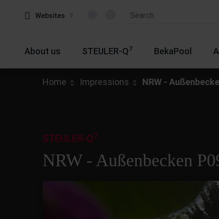
Websites
7
About us
STEULER-Q
BekaPool
A
Home
Impressions
NRW - Außenbecke
7
STEULER-Q
NRW - Außenbecken P0