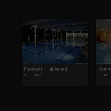
Freistett - Hallenbad
Kampe
7
STEULER-Q
STEULE