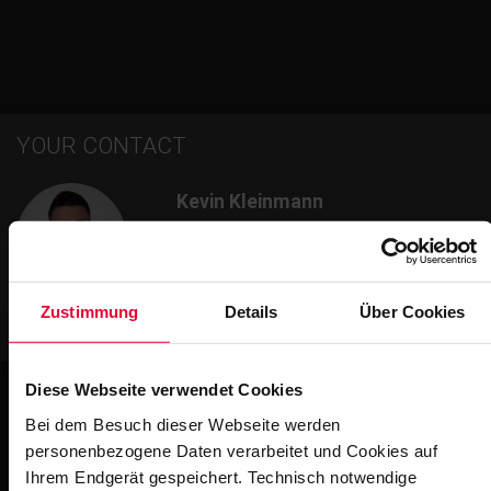
YOUR CONTACT
Kevin Kleinmann
M.Sc.
Head of business unit
+49 2623 600-581
Zustimmung
Details
Über Cookies
kevin.kleinmann@steuler.de
Diese Webseite verwendet Cookies
Bei dem Besuch dieser Webseite werden
personenbezogene Daten verarbeitet und Cookies auf
Impressions
Ihrem Endgerät gespeichert. Technisch notwendige