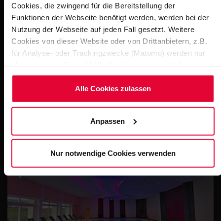
Cookies, die zwingend für die Bereitstellung der
Funktionen der Webseite benötigt werden, werden bei der
Nutzung der Webseite auf jeden Fall gesetzt. Weitere
Cookies von dieser Website oder von Drittanbietern, z.B.
für Analyse- oder Trackingzwecke (Matomo) werden nur
aktiviert, wenn Sie auf "Alle Cookies zulassen" klicken.
Möchten Sie dies nicht, klicken Sie bitte auf "Nur
notwendige Cookies verwenden". Mehr dazu
Alle Cookies zulassen
(einschließlich der Möglichkeit, die Einwilligungserklärung
Duisburg - Christy-Brown-Schule
zu ändern oder zu widerrufen) erfahren Sie in
7
STEULER-Q
Anpassen
unserem
Cookie-Hinweis
(Link im Fuß der Website) bzw.
der
Datenschutzerklärung
.
Nur notwendige Cookies verwenden