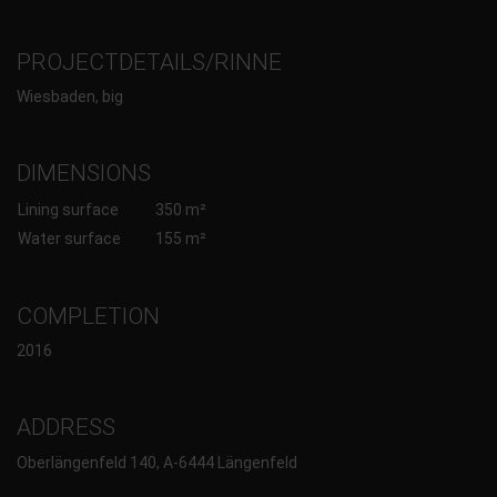
PROJECTDETAILS/RINNE
Wiesbaden, big
DIMENSIONS
Lining surface
350 m²
Water surface
155 m²
COMPLETION
2016
ADDRESS
Oberlängenfeld 140, A-6444 Längenfeld