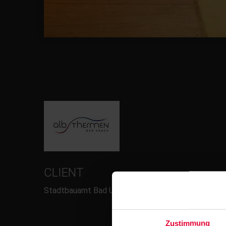
CLIENT
Stadtbauamt Bad Urach
Zustimmung