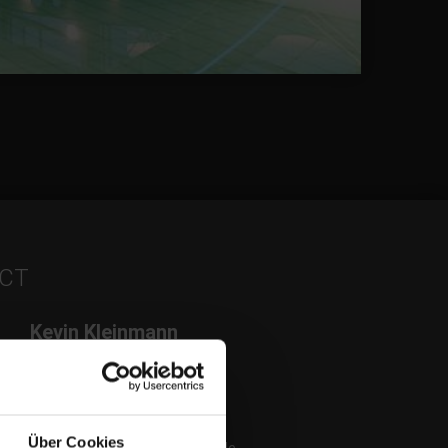
CT
Kevin Kleinmann
M.Sc.
Head of business unit
+49 2623 600-581
Über Cookies