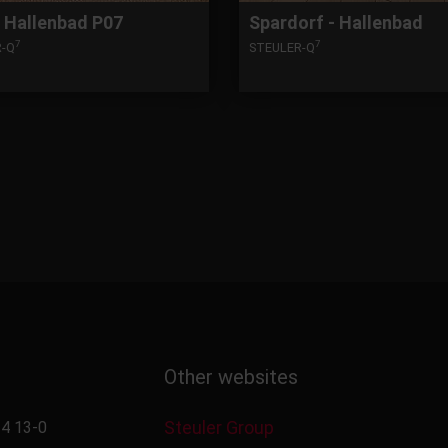
 Hallenbad P07
Spardorf - Hallenbad
7
7
R-Q
STEULER-Q
Other websites
Steuler Group
4 13-0