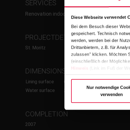
SERVICES
Renovation indoor pool, thermal water
Diese Webseite verwendet 
Bei dem Besuch dieser Webs
gespeichert. Technisch notwe
PROJECTDETAILS/RINNE
werden, werden bei der Nutzu
Drittanbietern, z.B. für Ana
St. Moritz
zulassen" klicken. Möchten S
(einschließlich der Möglichke
Hinweis
(Link im Fuß der We
DIMENSIONS
Lining surface
615 m²
Nur notwendige Cook
Water surface
275 m²
verwenden
COMPLETION
2007