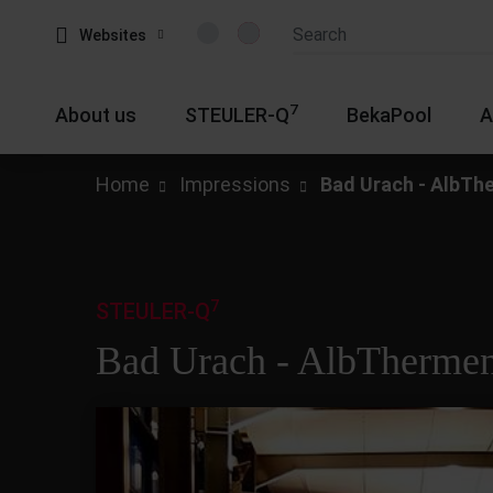
Websites
7
About us
STEULER-Q
BekaPool
A
Home
Impressions
Bad Urach - AlbTh
7
STEULER-Q
Bad Urach - AlbTherme