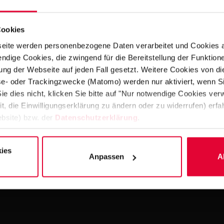
Cookies
eite werden personenbezogene Daten verarbeitet und Cookies 
ndige Cookies, die zwingend für die Bereitstellung der Funktion
ng der Webseite auf jeden Fall gesetzt. Weitere Cookies von d
After 35 years in servic
lyse- oder Trackingzwecke (Matomo) werden nur aktiviert, wenn Si
years, and the initial 
ie dies nicht, klicken Sie bitte auf "Nur notwendige Cookies ve
2006 were a step in the
it, die Einwilligungserklärung zu ändern oder zu widerrufen) er
bsite) bzw. der
Datenschutzerklärung
.
The pools in the indoo
features added. In addi
and the outdoor pool r
ies
Anpassen
A