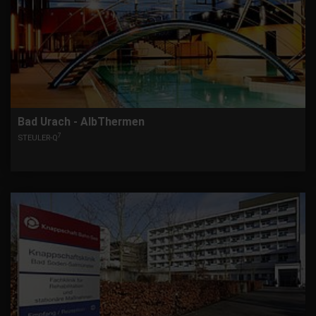
Bad Urach - AlbThermen
7
STEULER-Q