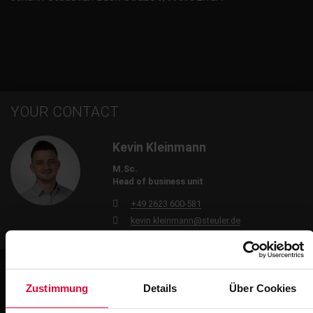
YOUR CONTACT
Kevin Kleinmann
M.Sc.
Head of business unit
+49 2623 600-581
kevin.kleinmann@steuler.de
The 50m pool at the Roland Matthes Swimming Baths
Zustimmung
Details
Über Cookies
was waterproofed in 2005 by STEULER-KCH using the