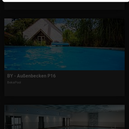
BY - Außenbecken P16
BekaPool