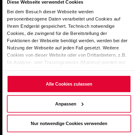
Diese Webseite verwendet Cookies
consists of precisely prefabricated concrete elements
with integrated plastic lining that are quick to install and
Bei dem Besuch dieser Webseite werden
completely watertight.
personenbezogene Daten verarbeitet und Cookies auf
Ihrem Endgerät gespeichert. Technisch notwendige
Cookies, die zwingend für die Bereitstellung der
Funktionen der Webseite benötigt werden, werden bei der
Nutzung der Webseite auf jeden Fall gesetzt. Weitere
Impressions
Cookies von dieser Website oder von Drittanbietern, z.B.
für Analyse- oder Trackingzwecke (Matomo) werden nur
aktiviert, wenn Sie auf "Alle Cookies zulassen" klicken.
Möchten Sie dies nicht, klicken Sie bitte auf "Nur
notwendige Cookies verwenden". Mehr dazu
Alle Cookies zulassen
(einschließlich der Möglichkeit, die Einwilligungserklärung
zu ändern oder zu widerrufen) erfahren Sie in
Anpassen
unserem
Cookie-Hinweis
(Link im Fuß der Website) bzw.
der
Datenschutzerklärung
.
Nur notwendige Cookies verwenden
Bad Arolsen - Welcome Hotel
BekaPool