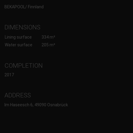
BEKAPOOL/ Finnland
DIMENSIONS
Lining surface
334 m²
Water surface
205 m²
COMPLETION
2017
ADDRESS
Im Haseesch 6, 49090 Osnabrück