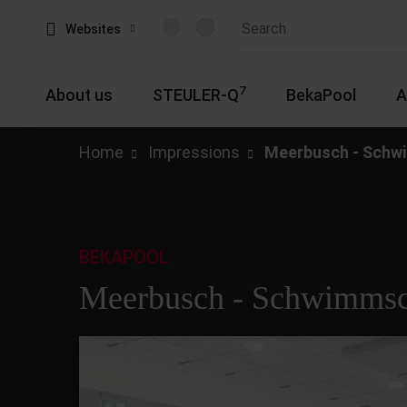
Websites
7
About us
STEULER-Q
BekaPool
A
Home
Impressions
Meerbusch - Schw
BEKAPOOL
Meerbusch - Schwimms