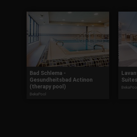
Bad Schlema -
Lavant
Gesundheitsbad Actinon
Suite
(therapy pool)
BekaPoo
BekaPool