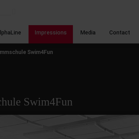
lphaLine
Impressions
Media
Contact
immschule Swim4Fun
chule Swim4Fun