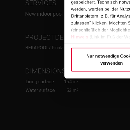
SERVICES
gespeichert. Technisch notwe
werden, werden bei der Nutzu
New indoor pool
Drittanbietern, z.B. für Ana
zulassen" klicken. Möchten S
(einschließlich der Möglichke
PROJECTDETAILS/RINNE
Hinweis
(Link im Fuß der We
BEKAPOOL/ Finnland
Nur notwendige Cook
verwenden
DIMENSIONS
Lining surface
154 m²
Water surface
53 m²