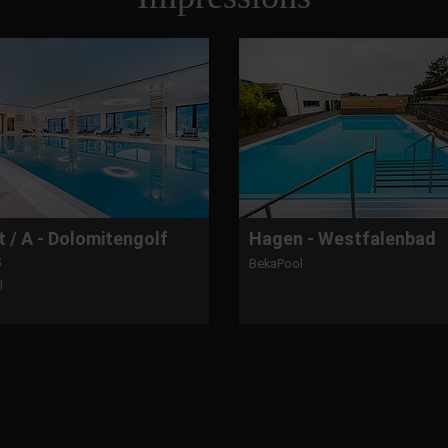
 / A - Dolomitengolf
Hagen - Westfalenbad
s
BekaPool
l