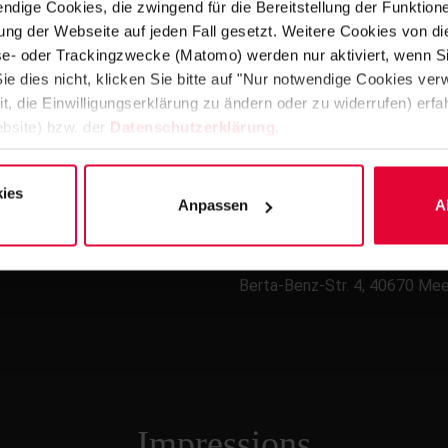
ndige Cookies, die zwingend für die Bereitstellung der Funktion
ng der Webseite auf jeden Fall gesetzt. Weitere Cookies von d
lyse- oder Trackingzwecke (Matomo) werden nur aktiviert, wenn Si
ie dies nicht, klicken Sie bitte auf "Nur notwendige Cookies ve
it, die Einwilligungserklärung zu ändern oder zu widerrufen) er
bsite) bzw. der
Datenschutzerklärung
.
COMPLETION
2017
ies
Anpassen
A
ADDRESS
Berta-Benz-Str. 4, 40670 Me
Impressions