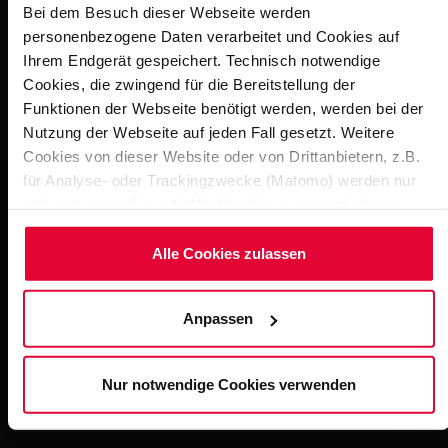
schedule to the customer's complete satisfaction.
Bei dem Besuch dieser Webseite werden
personenbezogene Daten verarbeitet und Cookies auf
Ihrem Endgerät gespeichert. Technisch notwendige
Cookies, die zwingend für die Bereitstellung der
Funktionen der Webseite benötigt werden, werden bei der
Impressions
Nutzung der Webseite auf jeden Fall gesetzt. Weitere
Cookies von dieser Website oder von Drittanbietern, z.B.
für Analyse- oder Trackingzwecke (Matomo) werden nur
aktiviert, wenn Sie auf "Alle Cookies zulassen" klicken.
Möchten Sie dies nicht, klicken Sie bitte auf "Nur
notwendige Cookies verwenden". Mehr dazu
Alle Cookies zulassen
(einschließlich der Möglichkeit, die Einwilligungserklärung
zu ändern oder zu widerrufen) erfahren Sie in
Anpassen
unserem
Cookie-Hinweis
(Link im Fuß der Website) bzw.
der
Datenschutzerklärung
.
Erfurt - Roland-Matthes-Schwimmhalle
Nur notwendige Cookies verwenden
7
STEULER-Q