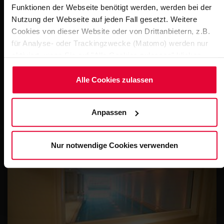
Funktionen der Webseite benötigt werden, werden bei der
Nutzung der Webseite auf jeden Fall gesetzt. Weitere
Cookies von dieser Website oder von Drittanbietern, z.B.
für Analyse- oder Trackingzwecke (Matomo) werden nur
aktiviert, wenn Sie auf "Alle Cookies zulassen" klicken.
Möchten Sie dies nicht, klicken Sie bitte auf "Nur
notwendige Cookies verwenden". Mehr dazu
Alle Cookies zulassen
Erfurt - Roland-Matthes-Schwimmhalle
(einschließlich der Möglichkeit, die Einwilligungserklärung
7
STEULER-Q
zu ändern oder zu widerrufen) erfahren Sie in
Anpassen
unserem
Cookie-Hinweis
(Link im Fuß der Website) bzw.
der
Datenschutzerklärung
.
Nur notwendige Cookies verwenden