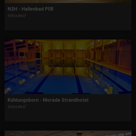
NSH - Hallenbad P08
7
STEULER-Q
Kühlungsborn - Morada Strandhotel
7
STEULER-Q