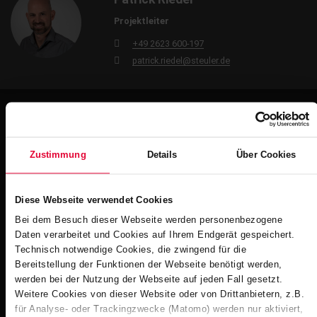
Projektleiter
+49 2623 600-197
patrick.riedel@steuler.de
Zustimmung
Weitere Impressionen
Details
Über Cookies
Diese Webseite verwendet Cookies
Bei dem Besuch dieser Webseite werden personenbezogene
Daten verarbeitet und Cookies auf Ihrem Endgerät gespeichert.
Technisch notwendige Cookies, die zwingend für die
Bereitstellung der Funktionen der Webseite benötigt werden,
werden bei der Nutzung der Webseite auf jeden Fall gesetzt.
Weitere Cookies von dieser Website oder von Drittanbietern, z.B.
für Analyse- oder Trackingzwecke (Matomo) werden nur aktiviert,