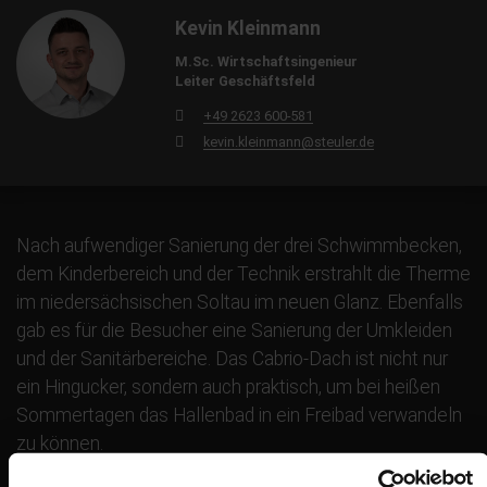
Kevin Kleinmann
M.Sc. Wirtschaftsingenieur
Leiter Geschäftsfeld
+49 2623 600-581
kevin.kleinmann@steuler.de
Nach aufwendiger Sanierung der drei Schwimmbecken,
dem Kinderbereich und der Technik erstrahlt die Therme
im niedersächsischen Soltau im neuen Glanz. Ebenfalls
gab es für die Besucher eine Sanierung der Umkleiden
und der Sanitärbereiche. Das Cabrio-Dach ist nicht nur
ein Hingucker, sondern auch praktisch, um bei heißen
Sommertagen das Hallenbad in ein Freibad verwandeln
zu können.