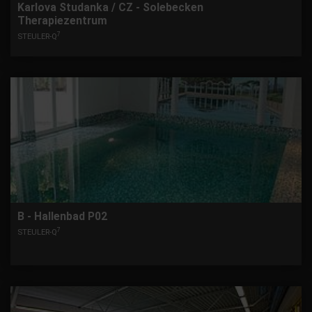
Karlova Studanka / CZ - Solebecken
Therapiezentrum
7
STEULER-Q
B - Hallenbad P02
7
STEULER-Q