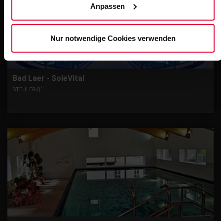
Anpassen
unserem
Cookie-Hinweis
(Link im Fuß der Website) bzw.
der
Datenschutzerklärung
.
Nur notwendige Cookies verwenden
Bad Laer - SoleVital
7
STEULER-Q