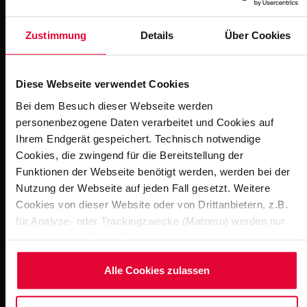
Zustimmung
Details
Über Cookies
Downloads
Diese Webseite verwendet Cookies
Therme Soltau Steuler Pool Linings
Bei dem Besuch dieser Webseite werden
Dateigröße: 1 MB | Dateiformat: pdf
personenbezogene Daten verarbeitet und Cookies auf
Ihrem Endgerät gespeichert. Technisch notwendige
Cookies, die zwingend für die Bereitstellung der
Soltau Therme - Steuler Pool Linings
Funktionen der Webseite benötigt werden, werden bei der
Dateigröße: 759 KB | Dateiformat: pdf
Nutzung der Webseite auf jeden Fall gesetzt. Weitere
Cookies von dieser Website oder von Drittanbietern, z.B.
für Analyse- oder Trackingzwecke (Matomo) werden nur
aktiviert, wenn Sie auf "Alle Cookies zulassen" klicken.
Weitere Impressionen
Möchten Sie dies nicht, klicken Sie bitte auf "Nur
notwendige Cookies verwenden". Mehr dazu
Alle Cookies zulassen
(einschließlich der Möglichkeit, die Einwilligungserklärung
zu ändern oder zu widerrufen) erfahren Sie in