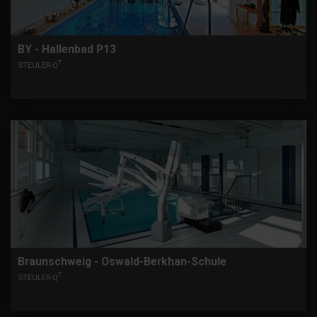
BY - Hallenbad P13
7
STEULER-Q
Braunschweig - Oswald-Berkhan-Schule
7
STEULER-Q