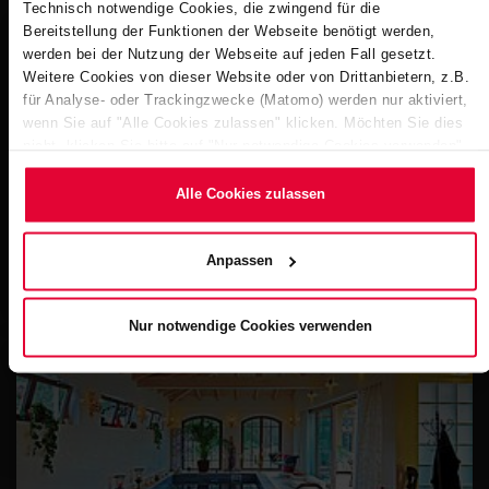
Technisch notwendige Cookies, die zwingend für die
Bereitstellung der Funktionen der Webseite benötigt werden,
werden bei der Nutzung der Webseite auf jeden Fall gesetzt.
Weitere Cookies von dieser Website oder von Drittanbietern, z.B.
für Analyse- oder Trackingzwecke (Matomo) werden nur aktiviert,
wenn Sie auf "Alle Cookies zulassen" klicken. Möchten Sie dies
nicht, klicken Sie bitte auf "Nur notwendige Cookies verwenden".
Mehr dazu (einschließlich der Möglichkeit, die
Einwilligungserklärung zu ändern oder zu widerrufen) erfahren Sie
Alle Cookies zulassen
in unserem
Cookie-Hinweis
(Link im Fuß der Website) bzw.
Wuppertal - Schwimmoper
der
Datenschutzerklärung
.
Anpassen
7
STEULER-Q
Nur notwendige Cookies verwenden