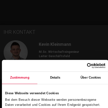
IHR KONTAKT
Kevin Kleinmann
M.Sc. Wirtschaftsingenieur
Leiter Geschäftsfeld
+49 2623 600-581
kevin.kleinmann@steuler.de
Zustimmung
Details
Über Cookies
Diese Webseite verwendet Cookies
Bei dem Besuch dieser Webseite werden personenbezogene
Weitere Impressionen
Daten verarbeitet und Cookies auf Ihrem Endgerät gespeichert.