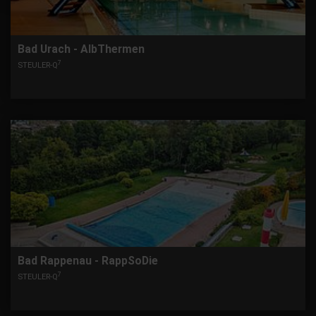
Bad Urach - AlbThermen
7
STEULER-Q
Bad Rappenau - RappSoDie
7
STEULER-Q