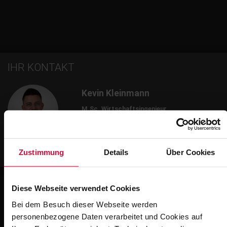
IHR KONTAKT
Kevin Kleinmann
M.Sc. Wirtschaftsingenieur
Leiter Geschäftsfeld
+49 2623 600-581
kevin.kleinmann@steuler.de
Zustimmung
Details
Über Cookies
Diese Webseite verwendet Cookies
Bei dem Besuch dieser Webseite werden
Weitere Impressionen
personenbezogene Daten verarbeitet und Cookies auf