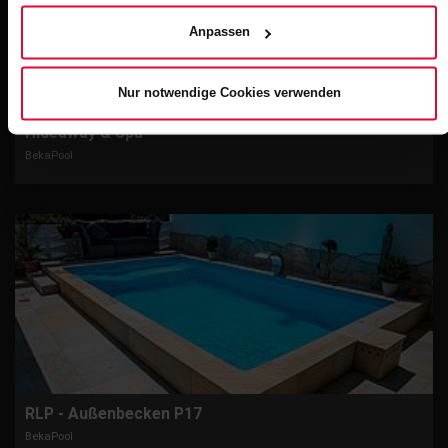
der
Datenschutzerklärung
.
Anpassen
Nur notwendige Cookies verwenden
Simonsberg - Hotel Lundenbergsand Nordsee
Hideaway & Spa
BekaPool
RLP - Außenbecken P17
BekaPool