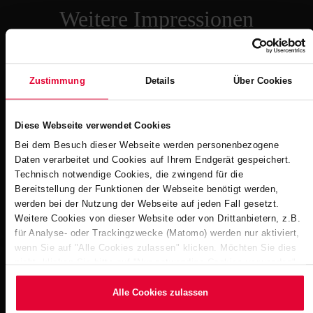
Weitere Impressionen
Zustimmung
Details
Über Cookies
Diese Webseite verwendet Cookies
Bei dem Besuch dieser Webseite werden personenbezogene
Daten verarbeitet und Cookies auf Ihrem Endgerät gespeichert.
Technisch notwendige Cookies, die zwingend für die
Lavant / A - Dolomitengolf Suites
Bereitstellung der Funktionen der Webseite benötigt werden,
BekaPool
werden bei der Nutzung der Webseite auf jeden Fall gesetzt.
Weitere Cookies von dieser Website oder von Drittanbietern, z.B.
für Analyse- oder Trackingzwecke (Matomo) werden nur aktiviert,
wenn Sie auf "Alle Cookies zulassen" klicken. Möchten Sie dies
nicht, klicken Sie bitte auf "Nur notwendige Cookies verwenden".
Mehr dazu (einschließlich der Möglichkeit, die
Einwilligungserklärung zu ändern oder zu widerrufen) erfahren Sie
Alle Cookies zulassen
in unserem
Cookie-Hinweis
(Link im Fuß der Website) bzw.