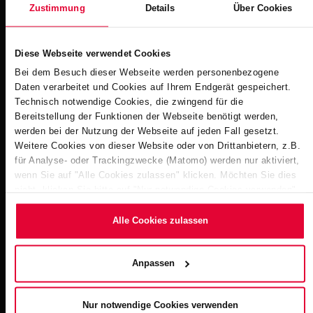
Zustimmung
Details
Über Cookies
Downloads
Diese Webseite verwendet Cookies
Bei dem Besuch dieser Webseite werden personenbezogene
Daten verarbeitet und Cookies auf Ihrem Endgerät gespeichert.
Privatbad 15 I - Steuler Pool Linings
Technisch notwendige Cookies, die zwingend für die
Dateigröße: 2 MB | Dateiformat: pdf
Bereitstellung der Funktionen der Webseite benötigt werden,
werden bei der Nutzung der Webseite auf jeden Fall gesetzt.
Weitere Cookies von dieser Website oder von Drittanbietern, z.B.
für Analyse- oder Trackingzwecke (Matomo) werden nur aktiviert,
Weitere Impressionen
wenn Sie auf "Alle Cookies zulassen" klicken. Möchten Sie dies
nicht, klicken Sie bitte auf "Nur notwendige Cookies verwenden".
Mehr dazu (einschließlich der Möglichkeit, die
Einwilligungserklärung zu ändern oder zu widerrufen) erfahren Sie
Alle Cookies zulassen
in unserem
Cookie-Hinweis
(Link im Fuß der Website) bzw.
der
Datenschutzerklärung
.
Anpassen
Nur notwendige Cookies verwenden