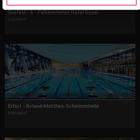
Seefeld / A - Falkensteiner Hotel Royal
7
STEULER-Q
Erfurt - Roland-Matthes-Schwimmhalle
7
STEULER-Q