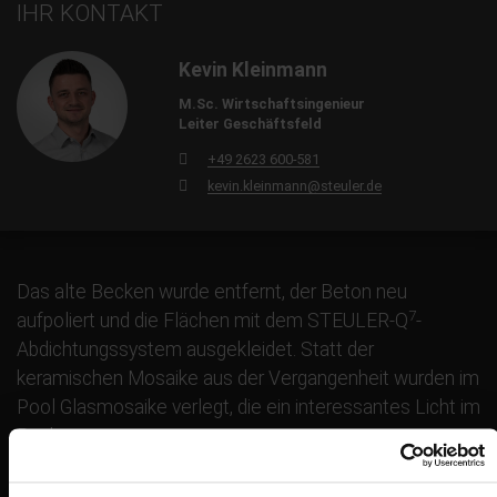
IHR KONTAKT
Kevin Kleinmann
M.Sc. Wirtschaftsingenieur
Leiter Geschäftsfeld
+49 2623 600-581
kevin.kleinmann@steuler.de
Das alte Becken wurde entfernt, der Beton neu
7­
aufpoliert und die Flächen mit dem STEULER-Q
-
Abdichtungssystem ausgekleidet. Statt der
keramischen Mosaike aus der Vergangenheit wurden im
Pool Glasmosaike verlegt, die ein interessantes Licht im
Beckenwasser erzeugen.