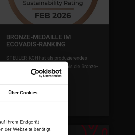
BRONZE-MEDAILLE IM
ECOVADIS-RANKING
STEULER-KCH hat als produzierendes
Industrieunternehmen erstmals die Bronze-
Medaille erhalten.
Über Cookies
Februar 2026
auf Ihrem Endgerät
en der Webseite benötigt