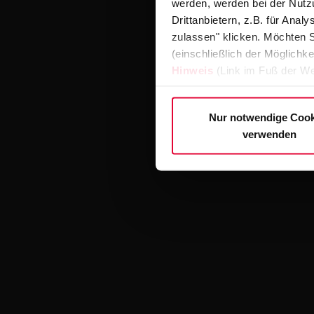
werden, werden bei der Nutzu
Drittanbietern, z.B. für Ana
zulassen" klicken. Möchten S
(einschließlich der Möglichke
Hinweis
(Link im Fuß der We
Nur notwendige Cook
verwenden