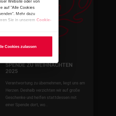
ieser Website oder von
e auf "Alle Cookies
rwenden". Mehr dazu
fahren Sie in unserem
Cookie-
lle Cookies zulassen
SPENDE ZU WEIHNACHTEN
2025
Verantwortung zu übernehmen, liegt uns am
Herzen. Deshalb verzichten wir auf große
Geschenke und helfen stattdessen mit
einer Spende dort, wo…