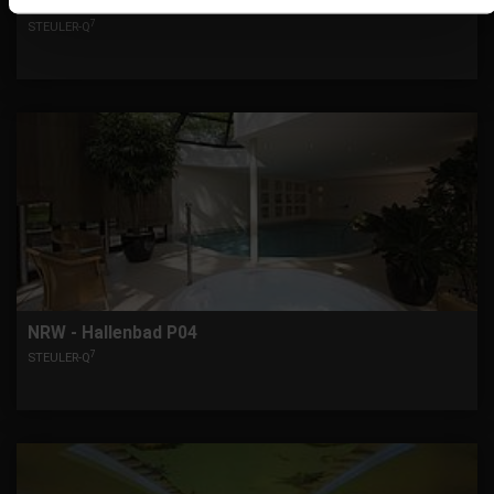
Hanau - Lindenaubad
7
STEULER-Q
NRW - Hallenbad P04
7
STEULER-Q