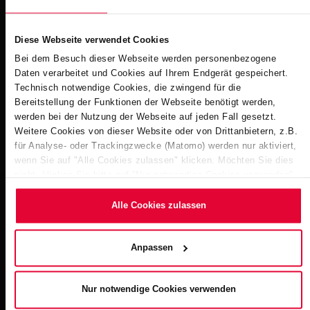
Dateigröße: 584 KB | Dateiformat: pdf
Diese Webseite verwendet Cookies
Bei dem Besuch dieser Webseite werden personenbezogene
Yamaguchi Japan - Steuler Pool Linings
Daten verarbeitet und Cookies auf Ihrem Endgerät gespeichert.
Dateigröße: 546 KB | Dateiformat: pdf
Technisch notwendige Cookies, die zwingend für die
Bereitstellung der Funktionen der Webseite benötigt werden,
werden bei der Nutzung der Webseite auf jeden Fall gesetzt.
Weitere Cookies von dieser Website oder von Drittanbietern, z.B.
Weitere Impressionen
für Analyse- oder Trackingzwecke (Matomo) werden nur aktiviert,
wenn Sie auf "Alle Cookies zulassen" klicken. Möchten Sie dies
nicht, klicken Sie bitte auf "Nur notwendige Cookies verwenden".
Mehr dazu (einschließlich der Möglichkeit, die
Einwilligungserklärung zu ändern oder zu widerrufen) erfahren Sie
Alle Cookies zulassen
in unserem
Cookie-Hinweis
(Link im Fuß der Website) bzw.
der
Datenschutzerklärung
.
Anpassen
Nur notwendige Cookies verwenden