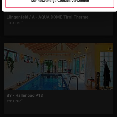
Nur notwendige Cookies verwenden
Längenfeld / A - AQUA DOME Tirol Therme
7
STEULER-Q
BY - Hallenbad P13
7
STEULER-Q