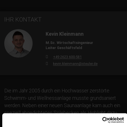
IHR KONTAKT
Kevin Kleinmann
M.Sc. Wirtschaftsingenieur
Leiter Geschäftsfeld
+49 2623 600-581
kevin.kleinmann@steuler.de
Die im Jahr 2005 durch ein Hochwasser zerstörte
Schwimm- und Wellnessanlage musste grundsaniert
werden. Neben einer neuen Saunaanlage kam auch ein
speziell abgedichtetes Solebecken als Highlight dazu.