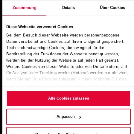
Zustimmung
Details
Über Cookies
Downloads
Diese Webseite verwendet Cookies
Bei dem Besuch dieser Webseite werden personenbezogene
Woergler Wasserwelt - Steuler Pool
Daten verarbeitet und Cookies auf Ihrem Endgerät gespeichert.
Linings
Technisch notwendige Cookies, die zwingend für die
Dateigröße: 1 MB | Dateiformat: pdf
Bereitstellung der Funktionen der Webseite benötigt werden,
werden bei der Nutzung der Webseite auf jeden Fall gesetzt.
Weitere Cookies von dieser Website oder von Drittanbietern, z.B.
für Analyse- oder Trackingzwecke (Matomo) werden nur aktiviert,
wenn Sie auf "Alle Cookies zulassen" klicken. Möchten Sie dies
Weitere Impressionen
nicht, klicken Sie bitte auf "Nur notwendige Cookies verwenden".
Mehr dazu (einschließlich der Möglichkeit, die
Einwilligungserklärung zu ändern oder zu widerrufen) erfahren Sie
Alle Cookies zulassen
in unserem
Cookie-Hinweis
(Link im Fuß der Website) bzw.
der
Datenschutzerklärung
.
Anpassen