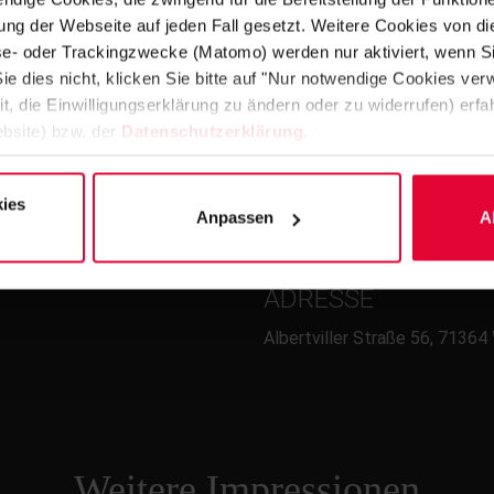
ng der Webseite auf jeden Fall gesetzt. Weitere Cookies von d
lyse- oder Trackingzwecke (Matomo) werden nur aktiviert, wenn Si
ie dies nicht, klicken Sie bitte auf "Nur notwendige Cookies ve
it, die Einwilligungserklärung zu ändern oder zu widerrufen) er
bsite) bzw. der
Datenschutzerklärung
.
FERTIGSTELLUNG
ies
2008
Anpassen
A
ADRESSE
Albertviller Straße 56, 7136
Weitere Impressionen