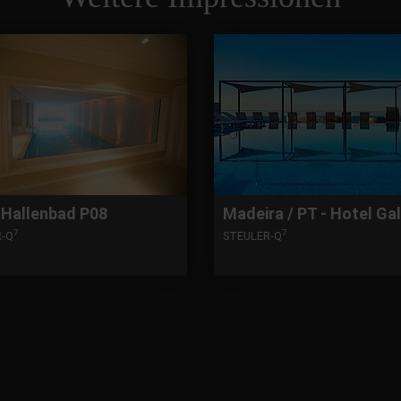
 Hallenbad P08
Madeira / PT - Hotel Ga
7
7
R-Q
STEULER-Q