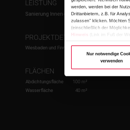
LEISTUNG
werden, werden bei der Nutzu
Sanierung Innen- und Außenbecken
Drittanbietern, z.B. für Ana
zulassen" klicken. Möchten S
(einschließlich der Möglichke
Hinweis
(Link im Fuß der We
PROJEKTDETAILS/RINNE
Wiesbaden und Finnland
Nur notwendige Cook
verwenden
FLÄCHEN
Abdichtungsfläche
100 m²
Wasserfläche
40 m²