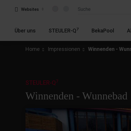
Websites
7
Über uns
STEULER-Q
BekaPool
A
Home
Impressionen
Winnenden - Wun
7
STEULER-Q
Winnenden - Wunnebad