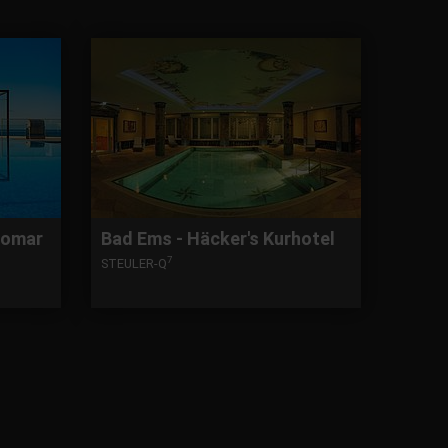
lomar
Bad Ems - Häcker's Kurhotel
7
STEULER-Q