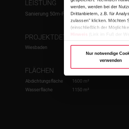
LEISTUNG
werden, werden bei der Nutzu
Sanierung 50m-Freibecken
Drittanbietern, z.B. für Ana
zulassen" klicken. Möchten S
(einschließlich der Möglichke
Hinweis
(Link im Fuß der We
PROJEKTDETAILS/RINNE
Wiesbaden
Nur notwendige Cook
verwenden
FLÄCHEN
Abdichtungsfläche
1600 m²
Wasserfläche
1150 m²