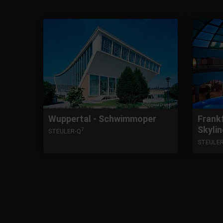
Wuppertal - Schwimmoper
Frank
Skylin
7
STEULER-Q
STEULE