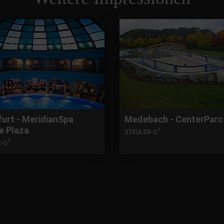
furt - MeridianSpa
Medebach - CenterParc
e Plaza
7
STEULER-Q
7
R-Q