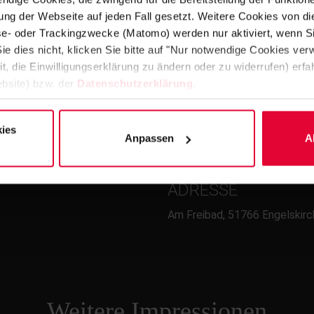
ng der Webseite auf jeden Fall gesetzt. Weitere Cookies von d
lyse- oder Trackingzwecke (Matomo) werden nur aktiviert, wenn Si
ie dies nicht, klicken Sie bitte auf "Nur notwendige Cookies ve
it, die Einwilligungserklärung zu ändern oder zu widerrufen) er
bsite) bzw. der
Datenschutzerklärung
.
FERTIGSTELLUNG
ies
2020
Anpassen
A
ADRESSE
Am Freibad, 51766 Engelskir
Weitere Impressionen