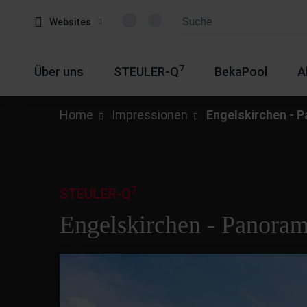
Websites
7
Über uns
STEULER-Q
BekaPool
A
Home
Impressionen
Engelskirchen - 
7
STEULER-Q
Engelskirchen - Panora