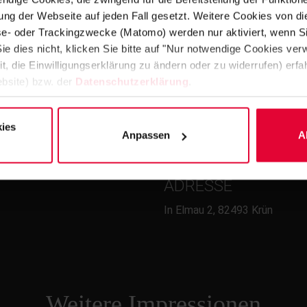
ng der Webseite auf jeden Fall gesetzt. Weitere Cookies von d
lyse- oder Trackingzwecke (Matomo) werden nur aktiviert, wenn Si
ie dies nicht, klicken Sie bitte auf "Nur notwendige Cookies ve
it, die Einwilligungserklärung zu ändern oder zu widerrufen) er
bsite) bzw. der
Datenschutzerklärung
.
FERTIGSTELLUNG
ies
2007
Anpassen
A
ADRESSE
In Elmau 2, 82493 Krün
Weitere Impressionen