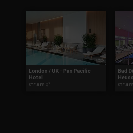
London / UK - Pan Pacific
Bad D
Hotel
Heuss
7
STEULER-Q
STEULE