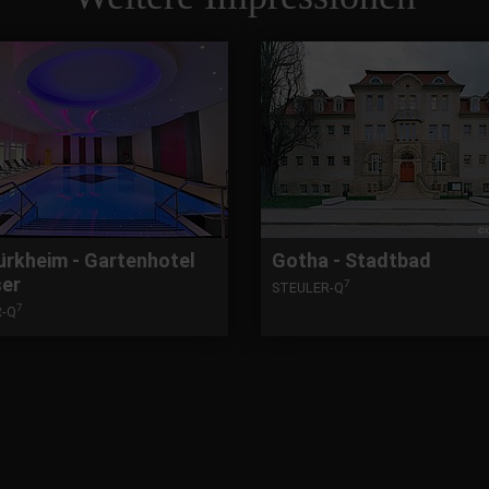
ürkheim - Gartenhotel
Gotha - Stadtbad
er
7
STEULER-Q
7
R-Q