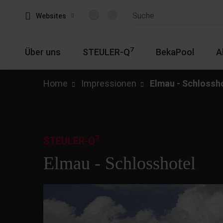
Websites
7
Über uns
STEULER-Q
BekaPool
A
Home
Impressionen
Elmau - Schlossh
7
STEULER-Q
Elmau - Schlosshotel