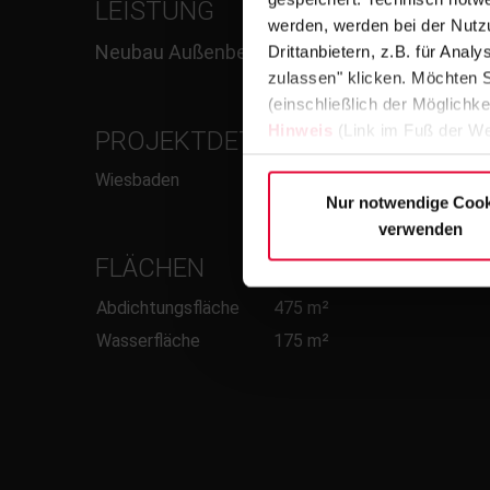
LEISTUNG
werden, werden bei der Nutzu
Neubau Außenbecken
Drittanbietern, z.B. für Ana
zulassen" klicken. Möchten S
(einschließlich der Möglichke
Hinweis
(Link im Fuß der We
PROJEKTDETAILS/RINNE
Wiesbaden
Nur notwendige Cook
verwenden
FLÄCHEN
Abdichtungsfläche
475 m²
Wasserfläche
175 m²