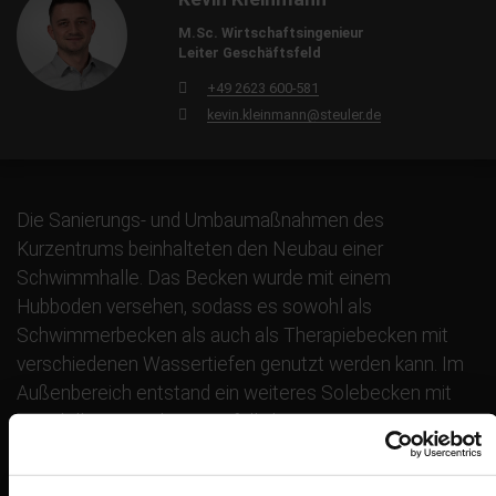
M.Sc. Wirtschaftsingenieur
Leiter Geschäftsfeld
+49 2623 600-581
kevin.kleinmann@steuler.de
Die Sanierungs- und Umbaumaßnahmen des
Kurzentrums beinhalteten den Neubau einer
Schwimmhalle. Das Becken wurde mit einem
Hubboden versehen, sodass es sowohl als
Schwimmerbecken als auch als Therapiebecken mit
verschiedenen Wassertiefen genutzt werden kann. Im
Außenbereich entstand ein weiteres Solebecken mit
Sprudelliegen und Wasserfall, das zum Entspannen
einlädt.