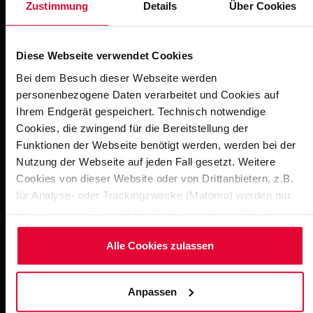
Zustimmung
Details
Über Cookies
Downloads
Diese Webseite verwendet Cookies
Bei dem Besuch dieser Webseite werden
personenbezogene Daten verarbeitet und Cookies auf
Cliner Quelle Carolinensiel Steuler Pool
Ihrem Endgerät gespeichert. Technisch notwendige
Linings
Cookies, die zwingend für die Bereitstellung der
Dateigröße: 1 MB | Dateiformat: pdf
Funktionen der Webseite benötigt werden, werden bei der
Nutzung der Webseite auf jeden Fall gesetzt. Weitere
Cookies von dieser Website oder von Drittanbietern, z.B.
für Analyse- oder Trackingzwecke (Matomo) werden nur
Weitere Impressionen
aktiviert, wenn Sie auf "Alle Cookies zulassen" klicken.
Möchten Sie dies nicht, klicken Sie bitte auf "Nur
notwendige Cookies verwenden". Mehr dazu
Alle Cookies zulassen
(einschließlich der Möglichkeit, die Einwilligungserklärung
zu ändern oder zu widerrufen) erfahren Sie in
Anpassen
unserem
Cookie-Hinweis
(Link im Fuß der Website) bzw.
der
Datenschutzerklärung
.