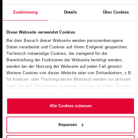
7
mit dem STEULER-Q
-System.
Zustimmung
Details
Über Cookies
Den größten Bauabschnitt realisierte man 2024. Hier
wurden die gesamten Umkleiden, Duschen, Ruheräume
Diese Webseite verwendet Cookies
sowie Dampfbad runderneuert. Besonders die
Bei dem Besuch dieser Webseite werden personenbezogene
Anbindung an die Bestandsbecken Therapie 1 und 2, die
Daten verarbeitet und Cookies auf Ihrem Endgerät gespeichert.
7
vor über 20 Jahren ebenso mit dem STEULER-Q
-
Technisch notwendige Cookies, die zwingend für die
System ausgekleidet wurden und immernoch bestens
Bereitstellung der Funktionen der Webseite benötigt werden,
intakt sind, war eine Herausforderung, die von den
werden bei der Nutzung der Webseite auf jeden Fall gesetzt.
Weitere Cookies von dieser Website oder von Drittanbietern, z.B.
Steuler-Monteuren exzellent gelöst wurde.
für Analyse- oder Trackingzwecke (Matomo) werden nur aktiviert,
wenn Sie auf "Alle Cookies zulassen" klicken. Möchten Sie dies
Ab 2026 saniert man zudem im dritten und letzten
nicht, klicken Sie bitte auf "Nur notwendige Cookies verwenden".
Bauabschnitt die große Sauna inklusive Beckenkopf des
Mehr dazu (einschließlich der Möglichkeit, die
Saunabeckens, Beckenumgängen und Duschen.
Einwilligungserklärung zu ändern oder zu widerrufen) erfahren Sie
Alle Cookies zulassen
in unserem
Cookie-Hinweis
(Link im Fuß der Website) bzw.
der
Datenschutzerklärung
.
Alles in allem zeigt sich auch hier, dass Steuler
Anpassen
Schwimmbadbau ein verlässlicher Partner bei diversen
Sanierungs- oder Neubauprojekten im Schwimmbadbau,