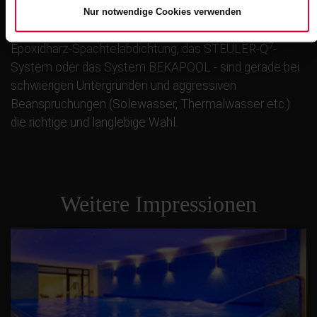
insbesondere im Gesundheits-/Kursektor, ist. Die
Nur notwendige Cookies verwenden
hochwertigen Abdichtungsprodukte - sei es die
7
Epoxidharz-Spachtelabdichtung, das STEULER-Q
-
System oder das System BEKAPOOL - sind gerade bei
schwierigen Untergründen und aggressiven
Beanspruchungen (Solewasser, Thermalwasser etc.)
die richtige und langlebige Wahl.
Weitere Impressionen