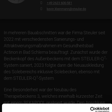
+49 2623 600-581
kevin.kleinmann@steuler.de
In mehreren Bauabschnitten war die Firma Steuler seit
2022 mit verschiedensten Sanierungs- und
Attraktivierungsmaßnahmen im Gesundheitsbad
Actinon in Bad Schlema beauftragt. Zunächst wurde der
7
Beckenkopf des Außenbeckens mit dem STEULER-Q
-
System saniert, 2023 folgte dann die Neuauskleidung
des Solebereichs inklusive Solebecken, ebenso mit
7
dem STEULER-Q
-System.
Eine Besonderheit war der Neubau des
Therapiebeckens 3, welches innerhalb kürzester Zeit
mit einem BEKAPOOL realisiert wurde. Den Anschluss
an das Becken inklusive Beckenumgang realisierte man